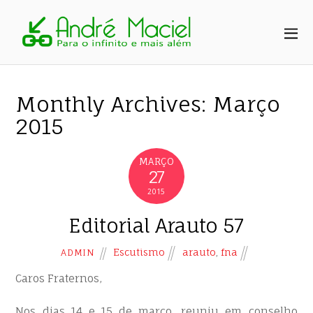
Monthly Archives:
Março
2015
MARÇO
27
2015
Editorial Arauto 57
Escutismo
arauto
,
fna
ADMIN
Caros Fraternos,
Nos dias 14 e 15 de março, reuniu em conselho