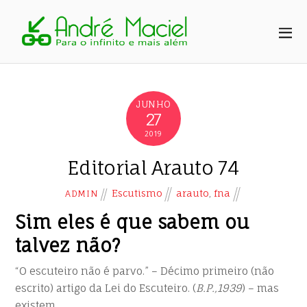
JUNHO
27
2019
Editorial Arauto 74
Escutismo
arauto
,
fna
ADMIN
Sim eles é que sabem ou
talvez não?
“O escuteiro não é parvo.” – Décimo primeiro (não
escrito) artigo da Lei do Escuteiro. (
B.P.,1939
) – mas
existem…